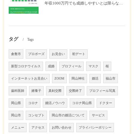
年収1000万円でも成婚しやすいとは限らない? 「年収帯別の成婚率」のリアル
タグ
Tags
倉敷市
プロポーズ
お見合い
初デート
新型コロナウイルス
成婚
プロフィール
マスク
桜
インターネットお見合い
ZOOM
岡山神社
婚活
福山市
歯科医師
婿養子
真剣交際
交際終了
プロフィール写真
岡山県
コロナ
婚活ノウハウ
コロナ岡山県
ドクター
岡山市
コンセプト
岡山市の婚活について
サービス
メニュー
アクセス
お問い合わせ
プライバシーポリシー