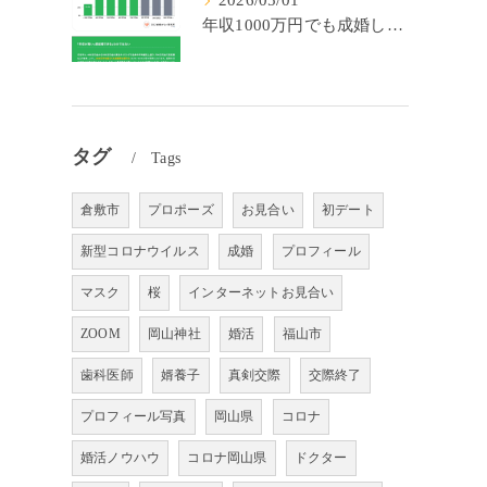
2026/05/01
年収1000万円でも成婚しやすいとは限らない? 「年収帯別の成婚率」のリアル
タグ
Tags
倉敷市
プロポーズ
お見合い
初デート
新型コロナウイルス
成婚
プロフィール
マスク
桜
インターネットお見合い
ZOOM
岡山神社
婚活
福山市
歯科医師
婿養子
真剣交際
交際終了
プロフィール写真
岡山県
コロナ
婚活ノウハウ
コロナ岡山県
ドクター