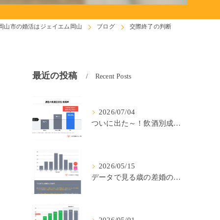
岡山市の婚活はジェイエム岡山
ブログ
交際終了の判断
最近の投稿
Recent Posts
2026/07/04
ついに出た～！飲酒別成婚率(IBJ)！
2026/05/15
データで見る歳の差婚の確率の低さ。