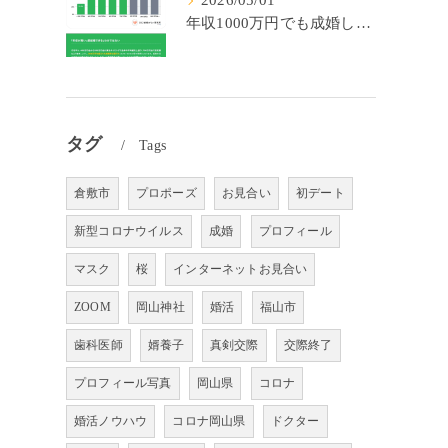
2026/05/01
年収1000万円でも成婚しやすいとは限らない? 「年収帯別の成婚率」のリアル
タグ
Tags
倉敷市
プロポーズ
お見合い
初デート
新型コロナウイルス
成婚
プロフィール
マスク
桜
インターネットお見合い
ZOOM
岡山神社
婚活
福山市
歯科医師
婿養子
真剣交際
交際終了
プロフィール写真
岡山県
コロナ
婚活ノウハウ
コロナ岡山県
ドクター