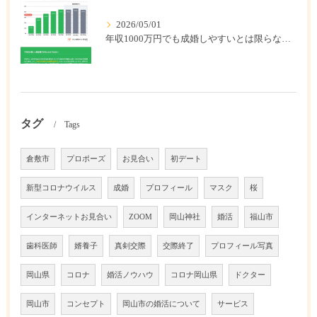
2026/05/01
年収1000万円でも成婚しやすいとは限らない? 「年収帯別の成婚率」のリアル
タグ
Tags
倉敷市
プロポーズ
お見合い
初デート
新型コロナウイルス
成婚
プロフィール
マスク
桜
インターネットお見合い
ZOOM
岡山神社
婚活
福山市
歯科医師
婿養子
真剣交際
交際終了
プロフィール写真
岡山県
コロナ
婚活ノウハウ
コロナ岡山県
ドクター
岡山市
コンセプト
岡山市の婚活について
サービス