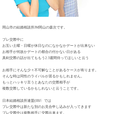
岡山市の結婚相談所JM岡山の森次です。
プレ交際中に
お互い土曜・日曜が休日なのになかなかデートが出来ない
お相手が何故かデートの都合の付かない日がある
真剣交際の話が出てももう2.3週間待ってほしいと云う
お相手にそんな少々不可解なことがあるケースが有ります。
そんな時は同性のライバルが居るかもしれません。
もっとハッキリ言うとあなたの交際相手が
複数交際しているかもしれないと云うことです。
日本結婚相談所連盟(IBJ〉では
プレ交際中は新たな別のお見合申し込みが入ってきます
プレ交際中は複数相手に交際出来ます。