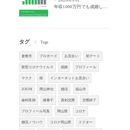
2026/05/01
年収1000万円でも成婚しやすいとは限らない? 「年収帯別の成婚率」のリアル
タグ
Tags
倉敷市
プロポーズ
お見合い
初デート
新型コロナウイルス
成婚
プロフィール
マスク
桜
インターネットお見合い
ZOOM
岡山神社
婚活
福山市
歯科医師
婿養子
真剣交際
交際終了
プロフィール写真
岡山県
コロナ
婚活ノウハウ
コロナ岡山県
ドクター