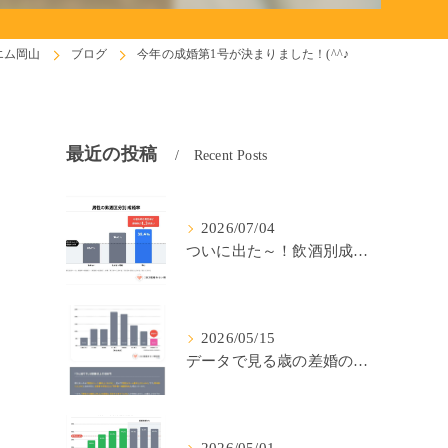
エム岡山
ブログ
今年の成婚第1号が決まりました！(^^♪
最近の投稿
Recent Posts
2026/07/04
ついに出た～！飲酒別成婚率(IBJ)！
2026/05/15
データで見る歳の差婚の確率の低さ。