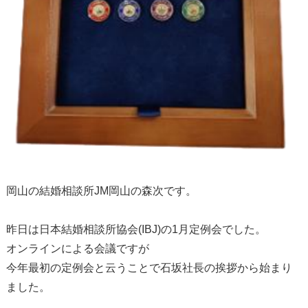
岡山の結婚相談所
JM
岡山の森次です。
昨日は日本結婚相談所協会
(IBJ)
の
1
月定例会でした。
オンラインによる会議ですが
今年最初の定例会と云うことで石坂社長の挨拶から始まり
ました。