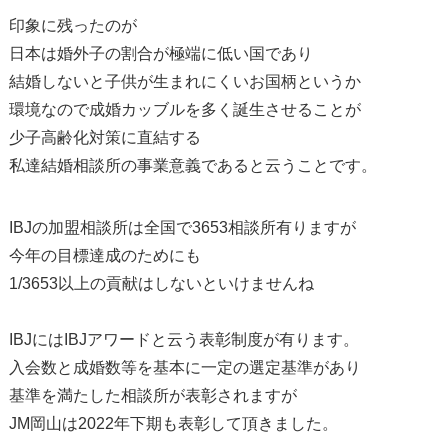
印象に残ったのが
日本は婚外子の割合が極端に低い国であり
結婚しないと子供が生まれにくいお国柄というか
環境なので成婚カッブルを多く誕生させることが
少子高齢化対策に直結する
私達結婚相談所の事業意義であると云うことです。
IBJ
の加盟相談所は全国で
3653
相談所有りますが
今年の目標達成のためにも
1/3653
以上の貢献はしないといけませんね
IBJ
には
IBJ
アワードと云う表彰制度が有ります。
入会数と成婚数等を基本に一定の選定基準があり
基準を満たした相談所が表彰されますが
JM
岡山は
2022
年下期も表彰して頂きました。