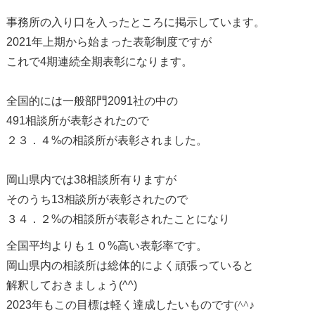
事務所の入り口を入ったところに掲示しています。
2021
年上期から始まった表彰制度ですが
これで
4
期連続全期表彰になります。
全国的には一般部門
2091
社の中の
491相談所が
表彰されたので
２３．４
%
の相談所が表彰されました。
岡山県内では
38
相談所有りますが
そのうち
13相談所
が表彰されたので
３４．２
%
の相談所が表彰されたことになり
全国平均よりも１０
%
高い表彰率です。
岡山県内の相談所は総体的によく頑張っていると
解釈しておきましょう
(^^)
2023
年もこの目標は軽く達成したいものです(^^♪