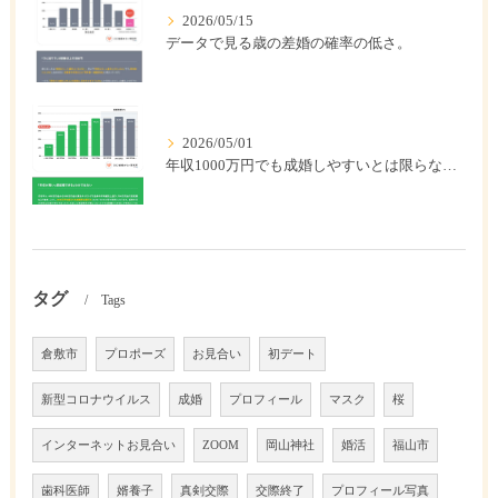
2026/05/15
データで見る歳の差婚の確率の低さ。
2026/05/01
年収1000万円でも成婚しやすいとは限らない? 「年収帯別の成婚率」のリアル
タグ
Tags
倉敷市
プロポーズ
お見合い
初デート
新型コロナウイルス
成婚
プロフィール
マスク
桜
インターネットお見合い
ZOOM
岡山神社
婚活
福山市
歯科医師
婿養子
真剣交際
交際終了
プロフィール写真