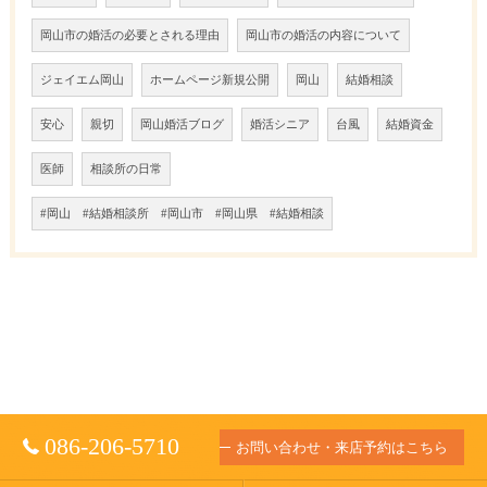
岡山市の婚活の必要とされる理由
岡山市の婚活の内容について
ジェイエム岡山
ホームページ新規公開
岡山
結婚相談
安心
親切
岡山婚活ブログ
婚活シニア
台風
結婚資金
医師
相談所の日常
#岡山 #結婚相談所 #岡山市 #岡山県 #結婚相談
086-206-5710
お問い合わせ・来店予約はこちら