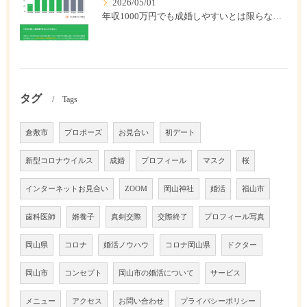
2026/05/01
年収1000万円でも成婚しやすいとは限らない? 「年収帯別の成婚率」のリアル
タグ
Tags
倉敷市
プロポーズ
お見合い
初デート
新型コロナウイルス
成婚
プロフィール
マスク
桜
インターネットお見合い
ZOOM
岡山神社
婚活
福山市
歯科医師
婿養子
真剣交際
交際終了
プロフィール写真
岡山県
コロナ
婚活ノウハウ
コロナ岡山県
ドクター
岡山市
コンセプト
岡山市の婚活について
サービス
メニュー
アクセス
お問い合わせ
プライバシーポリシー