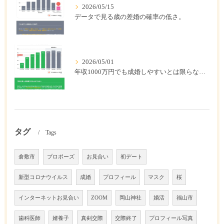
2026/05/15
データで見る歳の差婚の確率の低さ。
2026/05/01
年収1000万円でも成婚しやすいとは限らない? 「年収帯別の成婚率」のリアル
タグ
Tags
倉敷市
プロポーズ
お見合い
初デート
新型コロナウイルス
成婚
プロフィール
マスク
桜
インターネットお見合い
ZOOM
岡山神社
婚活
福山市
歯科医師
婿養子
真剣交際
交際終了
プロフィール写真