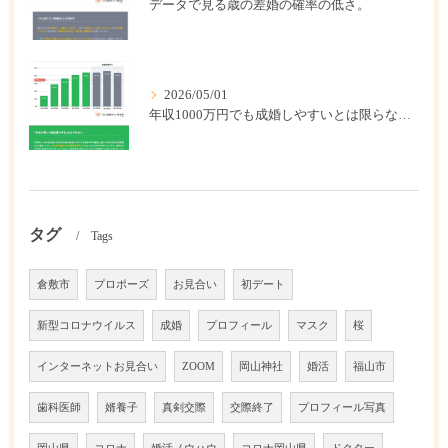
データで見る歳の差婚の確率の低さ。
2026/05/01
年収1000万円でも成婚しやすいとは限らない? 「年収帯別の成婚率」のリアル
タグ
Tags
倉敷市
プロポーズ
お見合い
初デート
新型コロナウイルス
成婚
プロフィール
マスク
桜
インターネットお見合い
ZOOM
岡山神社
婚活
福山市
歯科医師
婿養子
真剣交際
交際終了
プロフィール写真