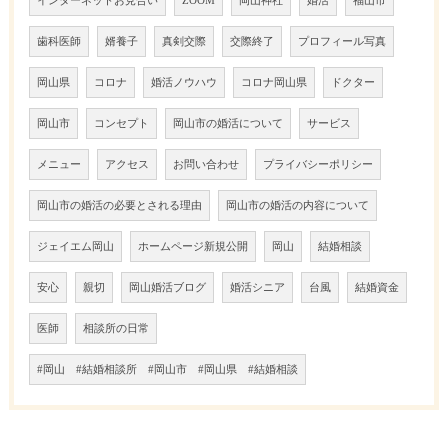
インターネットお見合い
ZOOM
岡山神社
婚活
福山市
歯科医師
婿養子
真剣交際
交際終了
プロフィール写真
岡山県
コロナ
婚活ノウハウ
コロナ岡山県
ドクター
岡山市
コンセプト
岡山市の婚活について
サービス
メニュー
アクセス
お問い合わせ
プライバシーポリシー
岡山市の婚活の必要とされる理由
岡山市の婚活の内容について
ジェイエム岡山
ホームページ新規公開
岡山
結婚相談
安心
親切
岡山婚活ブログ
婚活シニア
台風
結婚資金
医師
相談所の日常
#岡山 #結婚相談所 #岡山市 #岡山県 #結婚相談