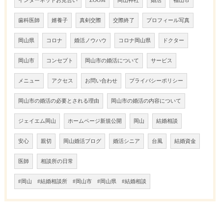
インターネットお見合い
ZOOM
岡山神社
婚活
福山市
歯科医師
婿養子
真剣交際
交際終了
プロフィール写真
岡山県
コロナ
婚活ノウハウ
コロナ岡山県
ドクター
岡山市
コンセプト
岡山市の婚活について
サービス
メニュー
アクセス
お問い合わせ
プライバシーポリシー
岡山市の婚活の必要とされる理由
岡山市の婚活の内容について
ジェイエム岡山
ホームページ新規公開
岡山
結婚相談
安心
親切
岡山婚活ブログ
婚活シニア
台風
結婚資金
医師
相談所の日常
#岡山 #結婚相談所 #岡山市 #岡山県 #結婚相談