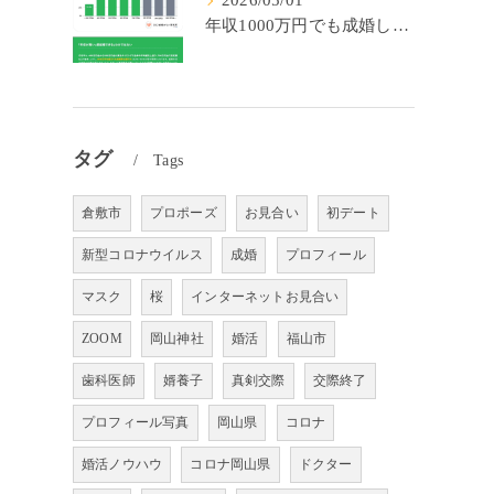
2026/05/01
年収1000万円でも成婚しやすいとは限らない? 「年収帯別の成婚率」のリアル
タグ
Tags
倉敷市
プロポーズ
お見合い
初デート
新型コロナウイルス
成婚
プロフィール
マスク
桜
インターネットお見合い
ZOOM
岡山神社
婚活
福山市
歯科医師
婿養子
真剣交際
交際終了
プロフィール写真
岡山県
コロナ
婚活ノウハウ
コロナ岡山県
ドクター