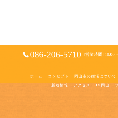
086-206-5710
[営業時間] 10:00 〜
ホーム
コンセプト
岡山市の婚活について
新着情報
アクセス
JM岡山