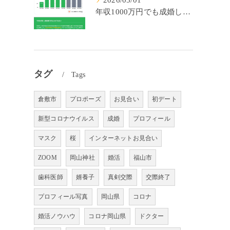
2026/05/01
年収1000万円でも成婚しやすいとは限らない? 「年収帯別の成婚率」のリアル
タグ
Tags
倉敷市
プロポーズ
お見合い
初デート
新型コロナウイルス
成婚
プロフィール
マスク
桜
インターネットお見合い
ZOOM
岡山神社
婚活
福山市
歯科医師
婿養子
真剣交際
交際終了
プロフィール写真
岡山県
コロナ
婚活ノウハウ
コロナ岡山県
ドクター