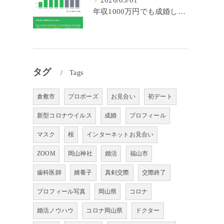
2026/05/01
年収1000万円でも成婚しやすいとは限らない? 「年収帯別の成婚率」のリアル
タグ
Tags
倉敷市
プロポーズ
お見合い
初デート
新型コロナウイルス
成婚
プロフィール
マスク
桜
インターネットお見合い
ZOOM
岡山神社
婚活
福山市
歯科医師
婿養子
真剣交際
交際終了
プロフィール写真
岡山県
コロナ
婚活ノウハウ
コロナ岡山県
ドクター