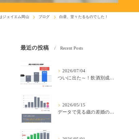
はジェイエム岡山
ブログ
白昼、堂々たるものでした！
最近の投稿
Recent Posts
2026/07/04
ついに出た～！飲酒別成婚率(IBJ)！
2026/05/15
データで見る歳の差婚の確率の低さ。