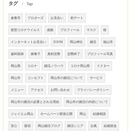
タグ
Tags
倉敷市
プロポーズ
お見合い
初デート
新型コロナウイルス
成婚
プロフィール
マスク
桜
インターネットお見合い
ZOOM
岡山神社
婚活
福山市
歯科医師
婿養子
真剣交際
交際終了
プロフィール写真
岡山県
コロナ
婚活ノウハウ
コロナ岡山県
ドクター
岡山市
コンセプト
岡山市の婚活について
サービス
メニュー
アクセス
お問い合わせ
プライバシーポリシー
岡山市の婚活の必要とされる理由
岡山市の婚活の内容について
ジェイエム岡山
ホームページ新規公開
岡山
結婚相談
安心
親切
岡山婚活ブログ
婚活シニア
台風
結婚資金