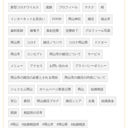
新型コロナウイルス
成婚
プロフィール
マスク
桜
インターネットお見合い
ZOOM
岡山神社
婚活
福山市
歯科医師
婿養子
真剣交際
交際終了
プロフィール写真
岡山県
コロナ
婚活ノウハウ
コロナ岡山県
ドクター
岡山市
コンセプト
岡山市の婚活について
サービス
メニュー
アクセス
お問い合わせ
プライバシーポリシー
岡山市の婚活の必要とされる理由
岡山市の婚活の内容について
ジェイエム岡山
ホームページ新規公開
岡山
結婚相談
安心
親切
岡山婚活ブログ
婚活シニア
台風
結婚資金
医師
相談所の日常
#岡山 #結婚相談所 #岡山市 #岡山県 #結婚相談