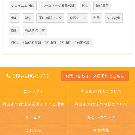
ジェイエム岡山
ホームページ新規公開
岡山
結婚相談
安心
親切
岡山婚活ブログ
婚活シニア
台風
結婚資金
医師
相談所の日常
#岡山 #結婚相談所 #岡山市 #岡山県 #結婚相談
086-206-5710
お問い合わせ・来店予約はこちら
コンセプト
岡山市の婚活について
岡山市で婚活が必要とされる理由
岡山市の婚活の内容について
サービス
出会いのコース
これから
新着情報