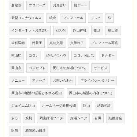
倉敷市
プロポーズ
お見合い
初デート
新型コロナウイルス
成婚
プロフィール
マスク
桜
インターネットお見合い
ZOOM
岡山神社
婚活
福山市
歯科医師
婿養子
真剣交際
交際終了
プロフィール写真
岡山県
コロナ
婚活ノウハウ
コロナ岡山県
ドクター
岡山市
コンセプト
岡山市の婚活について
サービス
メニュー
アクセス
お問い合わせ
プライバシーポリシー
岡山市の婚活の必要とされる理由
岡山市の婚活の内容について
ジェイエム岡山
ホームページ新規公開
岡山
結婚相談
安心
親切
岡山婚活ブログ
婚活シニア
台風
結婚資金
医師
相談所の日常