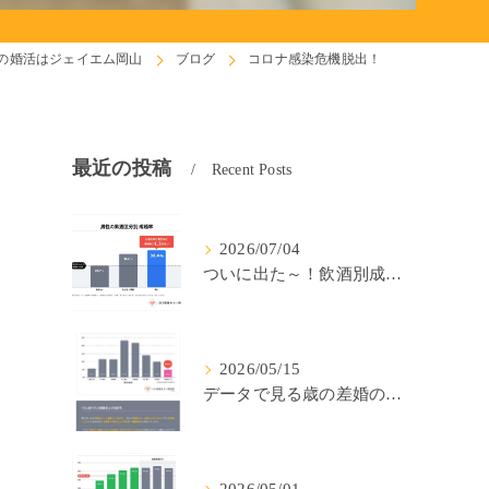
の婚活はジェイエム岡山
ブログ
コロナ感染危機脱出！
最近の投稿
Recent Posts
2026/07/04
ついに出た～！飲酒別成婚率(IBJ)！
2026/05/15
データで見る歳の差婚の確率の低さ。