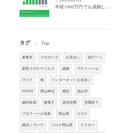
2026/05/01
年収1000万円でも成婚しやすいとは限らない? 「年収帯別の成婚率」のリアル
タグ
Tags
倉敷市
プロポーズ
お見合い
初デート
新型コロナウイルス
成婚
プロフィール
マスク
桜
インターネットお見合い
ZOOM
岡山神社
婚活
福山市
歯科医師
婿養子
真剣交際
交際終了
プロフィール写真
岡山県
コロナ
婚活ノウハウ
コロナ岡山県
ドクター