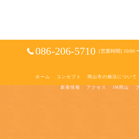
086-206-5710
[営業時間] 10:00 〜
ホーム
コンセプト
岡山市の婚活について
新着情報
アクセス
JM岡山