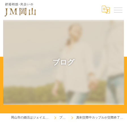
ブログ
岡山市の婚活はジェイエム岡山
ブログ
真剣交際中カップルが交際終了です。