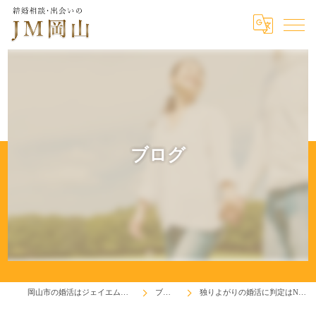
ブログ
岡山市の婚活はジェイエム岡山
ブログ
独りよがりの婚活に判定はNO！