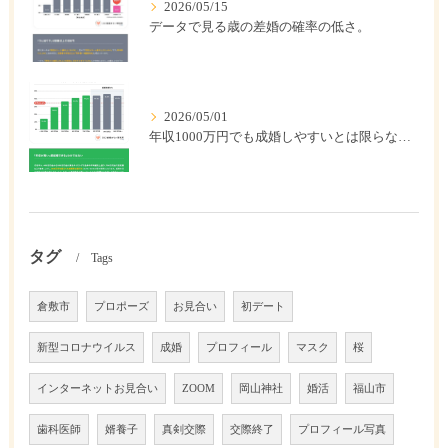
2026/05/15
データで見る歳の差婚の確率の低さ。
2026/05/01
年収1000万円でも成婚しやすいとは限らない? 「年収帯別の成婚率」のリアル
タグ
Tags
倉敷市
プロポーズ
お見合い
初デート
新型コロナウイルス
成婚
プロフィール
マスク
桜
インターネットお見合い
ZOOM
岡山神社
婚活
福山市
歯科医師
婿養子
真剣交際
交際終了
プロフィール写真