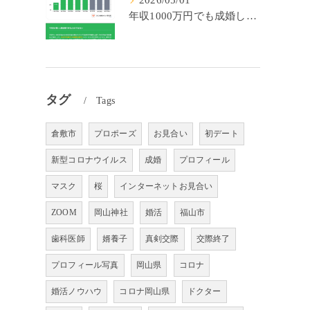
2026/05/01
年収1000万円でも成婚しやすいとは限らない? 「年収帯別の成婚率」のリアル
タグ
Tags
倉敷市
プロポーズ
お見合い
初デート
新型コロナウイルス
成婚
プロフィール
マスク
桜
インターネットお見合い
ZOOM
岡山神社
婚活
福山市
歯科医師
婿養子
真剣交際
交際終了
プロフィール写真
岡山県
コロナ
婚活ノウハウ
コロナ岡山県
ドクター