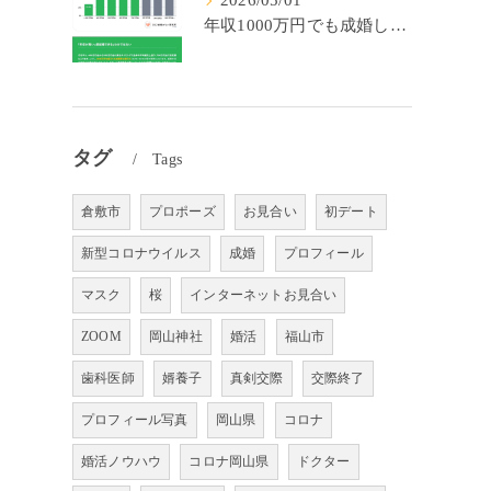
2026/05/01
年収1000万円でも成婚しやすいとは限らない? 「年収帯別の成婚率」のリアル
タグ
Tags
倉敷市
プロポーズ
お見合い
初デート
新型コロナウイルス
成婚
プロフィール
マスク
桜
インターネットお見合い
ZOOM
岡山神社
婚活
福山市
歯科医師
婿養子
真剣交際
交際終了
プロフィール写真
岡山県
コロナ
婚活ノウハウ
コロナ岡山県
ドクター