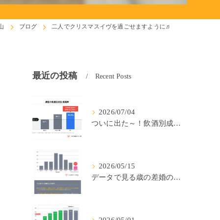
山
ブログ
二人でクリスマスイヴを過ごせますように♬
最近の投稿
Recent Posts
2026/07/04
ついに出た～！飲酒別成婚率(IBJ)！
2026/05/15
データで見る歳の差婚の確率の低さ。