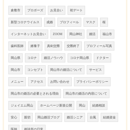
倉敷市
プロポーズ
お見合い
初デート
新型コロナウイルス
成婚
プロフィール
マスク
桜
インターネットお見合い
ZOOM
岡山神社
婚活
福山市
歯科医師
婿養子
真剣交際
交際終了
プロフィール写真
岡山県
コロナ
婚活ノウハウ
コロナ岡山県
ドクター
岡山市
コンセプト
岡山市の婚活について
サービス
メニュー
アクセス
お問い合わせ
プライバシーポリシー
岡山市の婚活の必要とされる理由
岡山市の婚活の内容について
ジェイエム岡山
ホームページ新規公開
岡山
結婚相談
安心
親切
岡山婚活ブログ
婚活シニア
台風
結婚資金
医師
相談所の日常