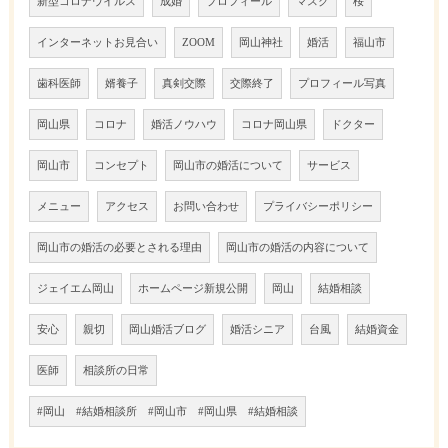
新型コロナウイルス
成婚
プロフィール
マスク
桜
インターネットお見合い
ZOOM
岡山神社
婚活
福山市
歯科医師
婿養子
真剣交際
交際終了
プロフィール写真
岡山県
コロナ
婚活ノウハウ
コロナ岡山県
ドクター
岡山市
コンセプト
岡山市の婚活について
サービス
メニュー
アクセス
お問い合わせ
プライバシーポリシー
岡山市の婚活の必要とされる理由
岡山市の婚活の内容について
ジェイエム岡山
ホームページ新規公開
岡山
結婚相談
安心
親切
岡山婚活ブログ
婚活シニア
台風
結婚資金
医師
相談所の日常
#岡山 #結婚相談所 #岡山市 #岡山県 #結婚相談