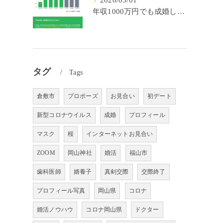
2026/05/01
年収1000万円でも成婚しやすいとは限らない? 「年収帯別の成婚率」のリアル
タグ
Tags
倉敷市
プロポーズ
お見合い
初デート
新型コロナウイルス
成婚
プロフィール
マスク
桜
インターネットお見合い
ZOOM
岡山神社
婚活
福山市
歯科医師
婿養子
真剣交際
交際終了
プロフィール写真
岡山県
コロナ
婚活ノウハウ
コロナ岡山県
ドクター