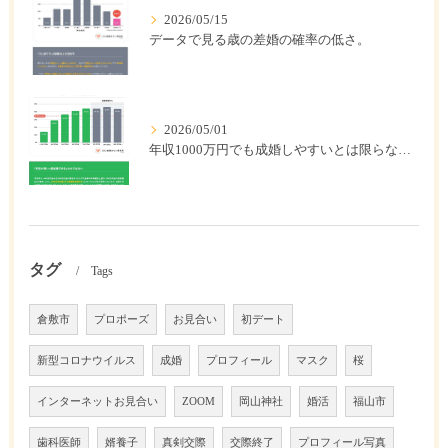
2026/05/15
データで見る歳の差婚の確率の低さ。
2026/05/01
年収1000万円でも成婚しやすいとは限らない? 「年収帯別の成婚率」のリアル
タグ
Tags
倉敷市
プロポーズ
お見合い
初デート
新型コロナウイルス
成婚
プロフィール
マスク
桜
インターネットお見合い
ZOOM
岡山神社
婚活
福山市
歯科医師
婿養子
真剣交際
交際終了
プロフィール写真