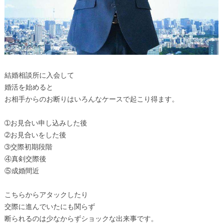
結婚相談所に入会して
婚活を始めると
お相手からのお断りはいろんなケースで起こり得ます。
➀お見合い申し込みした後
➁お見合いをした後
➂交際初期段階
④真剣交際後
⑤成婚間近
こちらからアタックしたり
交際に進んでいたにも関らず
断られるのは少なからずショックな出来事です。