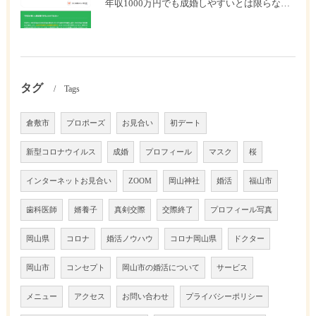
年収1000万円でも成婚しやすいとは限らない? 「年収帯別の成婚率」のリアル
タグ
Tags
倉敷市
プロポーズ
お見合い
初デート
新型コロナウイルス
成婚
プロフィール
マスク
桜
インターネットお見合い
ZOOM
岡山神社
婚活
福山市
歯科医師
婿養子
真剣交際
交際終了
プロフィール写真
岡山県
コロナ
婚活ノウハウ
コロナ岡山県
ドクター
岡山市
コンセプト
岡山市の婚活について
サービス
メニュー
アクセス
お問い合わせ
プライバシーポリシー