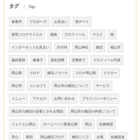
タグ
Tags
倉敷市
プロポーズ
お見合い
初デート
新型コロナウイルス
成婚
プロフィール
マスク
桜
インターネットお見合い
ZOOM
岡山神社
婚活
福山市
歯科医師
婿養子
真剣交際
交際終了
プロフィール写真
岡山県
コロナ
婚活ノウハウ
コロナ岡山県
ドクター
岡山市
コンセプト
岡山市の婚活について
サービス
メニュー
アクセス
お問い合わせ
プライバシーポリシー
岡山市の婚活の必要とされる理由
岡山市の婚活の内容について
ジェイエム岡山
ホームページ新規公開
岡山
結婚相談
安心
親切
岡山婚活ブログ
婚活シニア
台風
結婚資金