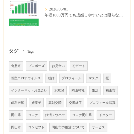
2026/05/01
年収1000万円でも成婚しやすいとは限らない? 「年収帯別の成婚率」のリアル
タグ
Tags
倉敷市
プロポーズ
お見合い
初デート
新型コロナウイルス
成婚
プロフィール
マスク
桜
インターネットお見合い
ZOOM
岡山神社
婚活
福山市
歯科医師
婿養子
真剣交際
交際終了
プロフィール写真
岡山県
コロナ
婚活ノウハウ
コロナ岡山県
ドクター
岡山市
コンセプト
岡山市の婚活について
サービス