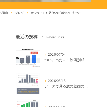
ム岡山
ブログ
オンラインお見合いに複雑な心境です！
最近の投稿
Recent Posts
2026/07/04
ついに出た～！飲酒別成婚率(IBJ)！
2026/05/15
データで見る歳の差婚の確率の低さ。