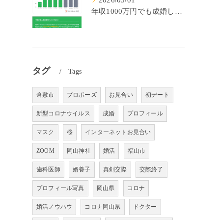
2026/05/01
年収1000万円でも成婚しやすいとは限らない? 「年収帯別の成婚率」のリアル
タグ
Tags
倉敷市
プロポーズ
お見合い
初デート
新型コロナウイルス
成婚
プロフィール
マスク
桜
インターネットお見合い
ZOOM
岡山神社
婚活
福山市
歯科医師
婿養子
真剣交際
交際終了
プロフィール写真
岡山県
コロナ
婚活ノウハウ
コロナ岡山県
ドクター