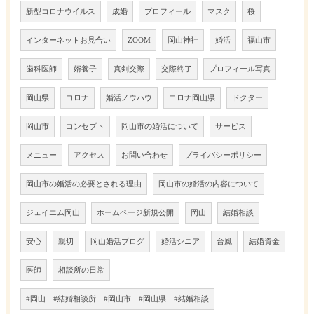
新型コロナウイルス
成婚
プロフィール
マスク
桜
インターネットお見合い
ZOOM
岡山神社
婚活
福山市
歯科医師
婿養子
真剣交際
交際終了
プロフィール写真
岡山県
コロナ
婚活ノウハウ
コロナ岡山県
ドクター
岡山市
コンセプト
岡山市の婚活について
サービス
メニュー
アクセス
お問い合わせ
プライバシーポリシー
岡山市の婚活の必要とされる理由
岡山市の婚活の内容について
ジェイエム岡山
ホームページ新規公開
岡山
結婚相談
安心
親切
岡山婚活ブログ
婚活シニア
台風
結婚資金
医師
相談所の日常
#岡山 #結婚相談所 #岡山市 #岡山県 #結婚相談