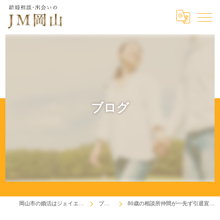
ブログ
岡山市の婚活はジェイエム岡山
ブログ
80歳の相談所仲間が一先ず引退宣言！(^^;)