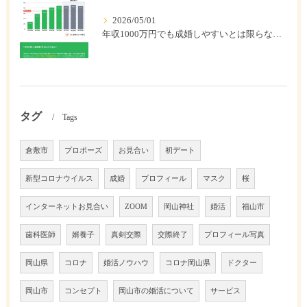
2026/05/01
年収1000万円でも成婚しやすいとは限らない? 「年収帯別の成婚率」のリアル
タグ
Tags
倉敷市
プロポーズ
お見合い
初デート
新型コロナウイルス
成婚
プロフィール
マスク
桜
インターネットお見合い
ZOOM
岡山神社
婚活
福山市
歯科医師
婿養子
真剣交際
交際終了
プロフィール写真
岡山県
コロナ
婚活ノウハウ
コロナ岡山県
ドクター
岡山市
コンセプト
岡山市の婚活について
サービス