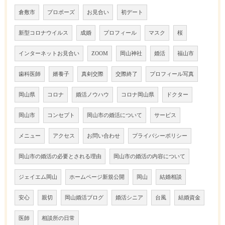
倉敷市
プロポーズ
お見合い
初デート
新型コロナウイルス
成婚
プロフィール
マスク
桜
インターネットお見合い
ZOOM
岡山神社
婚活
福山市
歯科医師
婿養子
真剣交際
交際終了
プロフィール写真
岡山県
コロナ
婚活ノウハウ
コロナ岡山県
ドクター
岡山市
コンセプト
岡山市の婚活について
サービス
メニュー
アクセス
お問い合わせ
プライバシーポリシー
岡山市の婚活の必要とされる理由
岡山市の婚活の内容について
ジェイエム岡山
ホームページ新規公開
岡山
結婚相談
安心
親切
岡山婚活ブログ
婚活シニア
台風
結婚資金
医師
相談所の日常