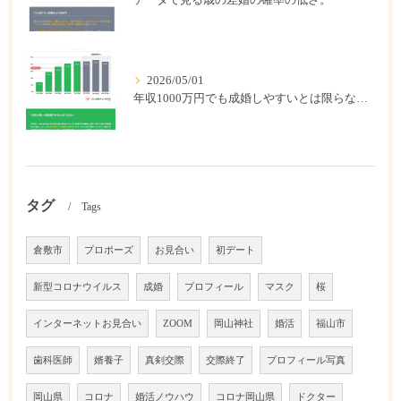
2026/05/01
年収1000万円でも成婚しやすいとは限らない? 「年収帯別の成婚率」のリアル
タグ
Tags
倉敷市
プロポーズ
お見合い
初デート
新型コロナウイルス
成婚
プロフィール
マスク
桜
インターネットお見合い
ZOOM
岡山神社
婚活
福山市
歯科医師
婿養子
真剣交際
交際終了
プロフィール写真
岡山県
コロナ
婚活ノウハウ
コロナ岡山県
ドクター