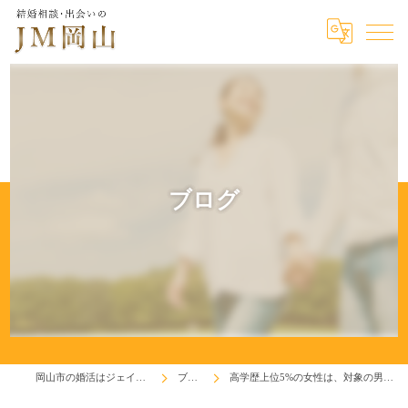
ブログ
岡山市の婚活はジェイエム岡山
ブログ
高学歴上位5%の女性は、対象の男性も5%？？