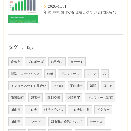
2026/05/01
年収1000万円でも成婚しやすいとは限らない? 「年収帯別の成婚率」のリアル
タグ
Tags
倉敷市
プロポーズ
お見合い
初デート
新型コロナウイルス
成婚
プロフィール
マスク
桜
インターネットお見合い
ZOOM
岡山神社
婚活
福山市
歯科医師
婿養子
真剣交際
交際終了
プロフィール写真
岡山県
コロナ
婚活ノウハウ
コロナ岡山県
ドクター
岡山市
コンセプト
岡山市の婚活について
サービス