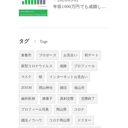
2026/05/01
年収1000万円でも成婚しやすいとは限らない? 「年収帯別の成婚率」のリアル
タグ
Tags
倉敷市
プロポーズ
お見合い
初デート
新型コロナウイルス
成婚
プロフィール
マスク
桜
インターネットお見合い
ZOOM
岡山神社
婚活
福山市
歯科医師
婿養子
真剣交際
交際終了
プロフィール写真
岡山県
コロナ
婚活ノウハウ
コロナ岡山県
ドクター