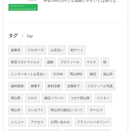
年収1000万円でも成婚しやすいとは限らない? 「年収帯別の成婚率」のリアル
タグ
Tags
倉敷市
プロポーズ
お見合い
初デート
新型コロナウイルス
成婚
プロフィール
マスク
桜
インターネットお見合い
ZOOM
岡山神社
婚活
福山市
歯科医師
婿養子
真剣交際
交際終了
プロフィール写真
岡山県
コロナ
婚活ノウハウ
コロナ岡山県
ドクター
岡山市
コンセプト
岡山市の婚活について
サービス
メニュー
アクセス
お問い合わせ
プライバシーポリシー