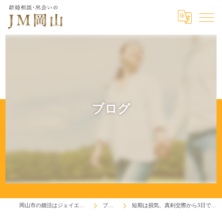
ブログ
岡山市の婚活はジェイエム岡山
ブログ
短期は損気、真剣交際から3日で破綻！