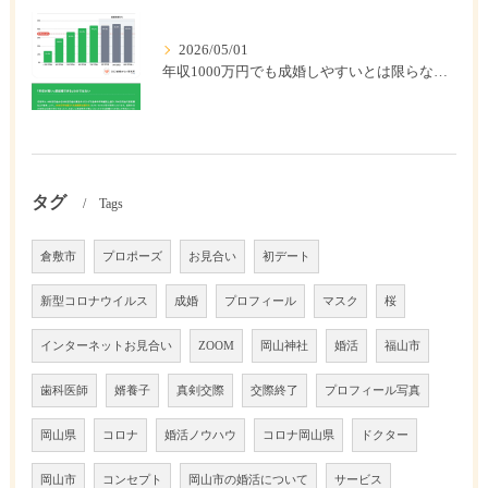
2026/05/01
年収1000万円でも成婚しやすいとは限らない? 「年収帯別の成婚率」のリアル
タグ
Tags
倉敷市
プロポーズ
お見合い
初デート
新型コロナウイルス
成婚
プロフィール
マスク
桜
インターネットお見合い
ZOOM
岡山神社
婚活
福山市
歯科医師
婿養子
真剣交際
交際終了
プロフィール写真
岡山県
コロナ
婚活ノウハウ
コロナ岡山県
ドクター
岡山市
コンセプト
岡山市の婚活について
サービス