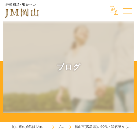
ブログ
岡山市の婚活はジェイエム岡山
ブログ
福山市(広島県)の20代・30代男女も大歓迎します♬