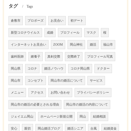
タグ
Tags
倉敷市
プロポーズ
お見合い
初デート
新型コロナウイルス
成婚
プロフィール
マスク
桜
インターネットお見合い
ZOOM
岡山神社
婚活
福山市
歯科医師
婿養子
真剣交際
交際終了
プロフィール写真
岡山県
コロナ
婚活ノウハウ
コロナ岡山県
ドクター
岡山市
コンセプト
岡山市の婚活について
サービス
メニュー
アクセス
お問い合わせ
プライバシーポリシー
岡山市の婚活の必要とされる理由
岡山市の婚活の内容について
ジェイエム岡山
ホームページ新規公開
岡山
結婚相談
安心
親切
岡山婚活ブログ
婚活シニア
台風
結婚資金