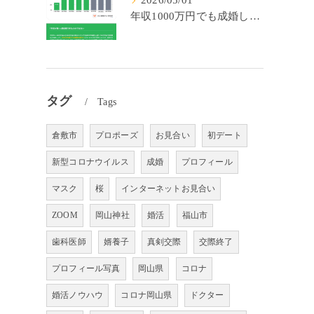
2026/05/01
年収1000万円でも成婚しやすいとは限らない? 「年収帯別の成婚率」のリアル
タグ
Tags
倉敷市
プロポーズ
お見合い
初デート
新型コロナウイルス
成婚
プロフィール
マスク
桜
インターネットお見合い
ZOOM
岡山神社
婚活
福山市
歯科医師
婿養子
真剣交際
交際終了
プロフィール写真
岡山県
コロナ
婚活ノウハウ
コロナ岡山県
ドクター