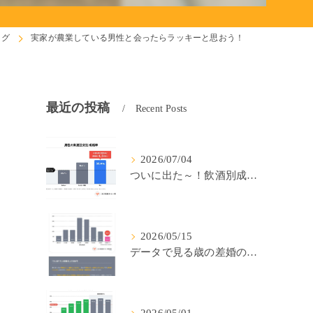
ログ
実家が農業している男性と会ったらラッキーと思おう！
最近の投稿
Recent Posts
2026/07/04
ついに出た～！飲酒別成婚率(IBJ)！
2026/05/15
データで見る歳の差婚の確率の低さ。