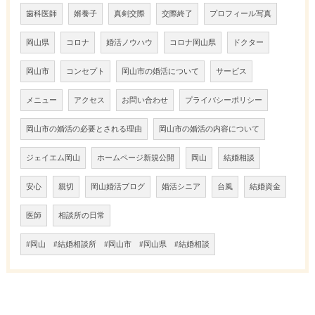
歯科医師
婿養子
真剣交際
交際終了
プロフィール写真
岡山県
コロナ
婚活ノウハウ
コロナ岡山県
ドクター
岡山市
コンセプト
岡山市の婚活について
サービス
メニュー
アクセス
お問い合わせ
プライバシーポリシー
岡山市の婚活の必要とされる理由
岡山市の婚活の内容について
ジェイエム岡山
ホームページ新規公開
岡山
結婚相談
安心
親切
岡山婚活ブログ
婚活シニア
台風
結婚資金
医師
相談所の日常
#岡山 #結婚相談所 #岡山市 #岡山県 #結婚相談