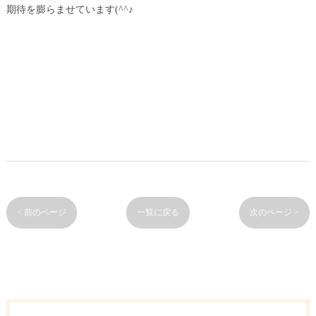
期待を膨らませています(^^♪
< 前のページ
一覧に戻る
次のページ >