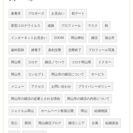
倉敷市
プロポーズ
お見合い
初デート
新型コロナウイルス
成婚
プロフィール
マスク
桜
インターネットお見合い
ZOOM
岡山神社
婚活
福山市
歯科医師
婿養子
真剣交際
交際終了
プロフィール写真
岡山県
コロナ
婚活ノウハウ
コロナ岡山県
ドクター
岡山市
コンセプト
岡山市の婚活について
サービス
メニュー
アクセス
お問い合わせ
プライバシーポリシー
岡山市の婚活の必要とされる理由
岡山市の婚活の内容について
ジェイエム岡山
ホームページ新規公開
岡山
結婚相談
安心
親切
岡山婚活ブログ
婚活シニア
台風
結婚資金