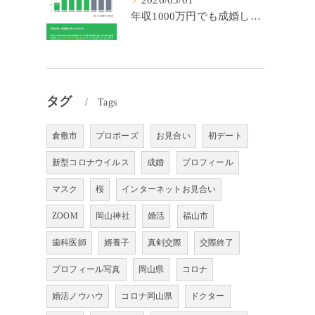
2026/05/01
年収1000万円でも成婚しやすいとは限らない? 「年収帯別の成婚率」のリアル
タグ
Tags
倉敷市
プロポーズ
お見合い
初デート
新型コロナウイルス
成婚
プロフィール
マスク
桜
インターネットお見合い
ZOOM
岡山神社
婚活
福山市
歯科医師
婿養子
真剣交際
交際終了
プロフィール写真
岡山県
コロナ
婚活ノウハウ
コロナ岡山県
ドクター