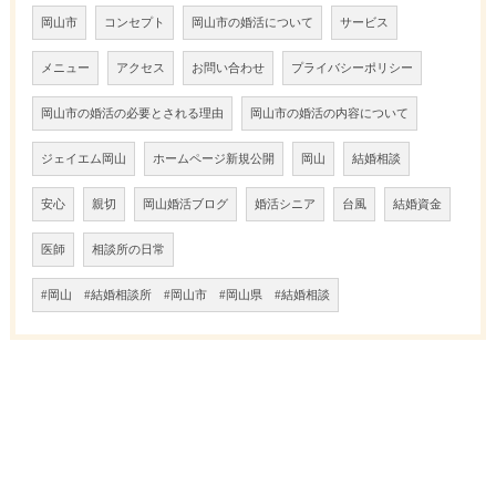
岡山市
コンセプト
岡山市の婚活について
サービス
メニュー
アクセス
お問い合わせ
プライバシーポリシー
岡山市の婚活の必要とされる理由
岡山市の婚活の内容について
ジェイエム岡山
ホームページ新規公開
岡山
結婚相談
安心
親切
岡山婚活ブログ
婚活シニア
台風
結婚資金
医師
相談所の日常
#岡山 #結婚相談所 #岡山市 #岡山県 #結婚相談