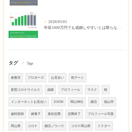
2026/05/01
年収1000万円でも成婚しやすいとは限らない? 「年収帯別の成婚率」のリアル
タグ
Tags
倉敷市
プロポーズ
お見合い
初デート
新型コロナウイルス
成婚
プロフィール
マスク
桜
インターネットお見合い
ZOOM
岡山神社
婚活
福山市
歯科医師
婿養子
真剣交際
交際終了
プロフィール写真
岡山県
コロナ
婚活ノウハウ
コロナ岡山県
ドクター