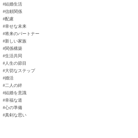
#結婚生活
#信頼関係
#配慮
#幸せな未来
#将来のパートナー
#新しい家族
#関係構築
#生活共同
#人生の節目
#大切なステップ
#婚活
#二人の絆
#結婚を意識
#幸福な道
#心の準備
#真剣な思い