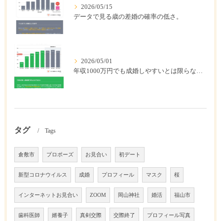
2026/05/15
データで見る歳の差婚の確率の低さ。
2026/05/01
年収1000万円でも成婚しやすいとは限らない? 「年収帯別の成婚率」のリアル
タグ
Tags
倉敷市
プロポーズ
お見合い
初デート
新型コロナウイルス
成婚
プロフィール
マスク
桜
インターネットお見合い
ZOOM
岡山神社
婚活
福山市
歯科医師
婿養子
真剣交際
交際終了
プロフィール写真