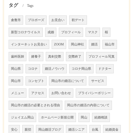
タグ
Tags
倉敷市
プロポーズ
お見合い
初デート
新型コロナウイルス
成婚
プロフィール
マスク
桜
インターネットお見合い
ZOOM
岡山神社
婚活
福山市
歯科医師
婿養子
真剣交際
交際終了
プロフィール写真
岡山県
コロナ
婚活ノウハウ
コロナ岡山県
ドクター
岡山市
コンセプト
岡山市の婚活について
サービス
メニュー
アクセス
お問い合わせ
プライバシーポリシー
岡山市の婚活の必要とされる理由
岡山市の婚活の内容について
ジェイエム岡山
ホームページ新規公開
岡山
結婚相談
安心
親切
岡山婚活ブログ
婚活シニア
台風
結婚資金