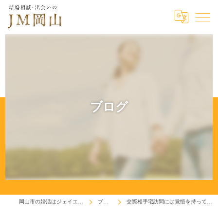
ブログ
岡山市の婚活はジェイエム岡山
ブログ
交際相手宅訪問には覚悟を持って臨もう！