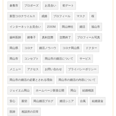
倉敷市
プロポーズ
お見合い
初デート
新型コロナウイルス
成婚
プロフィール
マスク
桜
インターネットお見合い
ZOOM
岡山神社
婚活
福山市
歯科医師
婿養子
真剣交際
交際終了
プロフィール写真
岡山県
コロナ
婚活ノウハウ
コロナ岡山県
ドクター
岡山市
コンセプト
岡山市の婚活について
サービス
メニュー
アクセス
お問い合わせ
プライバシーポリシー
岡山市の婚活の必要とされる理由
岡山市の婚活の内容について
ジェイエム岡山
ホームページ新規公開
岡山
結婚相談
安心
親切
岡山婚活ブログ
婚活シニア
台風
結婚資金
医師
相談所の日常