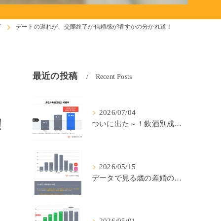
グ
デートの遅れが、交際終了か信頼感が増すかの分かれ道！
最近の投稿
Recent Posts
2026/07/04
！
ついに出た～！飲酒別成婚率(IBJ)！
2026/05/15
データで見る歳の差婚の確率の低さ。