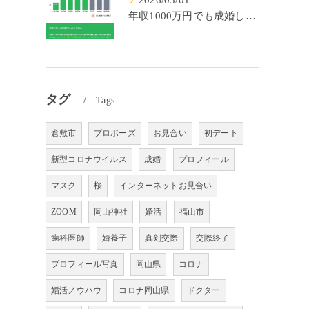
2026/05/01
年収1000万円でも成婚しやすいとは限らない? 「年収帯別の成婚率」のリアル
タグ
Tags
倉敷市
プロポーズ
お見合い
初デート
新型コロナウイルス
成婚
プロフィール
マスク
桜
インターネットお見合い
ZOOM
岡山神社
婚活
福山市
歯科医師
婿養子
真剣交際
交際終了
プロフィール写真
岡山県
コロナ
婚活ノウハウ
コロナ岡山県
ドクター