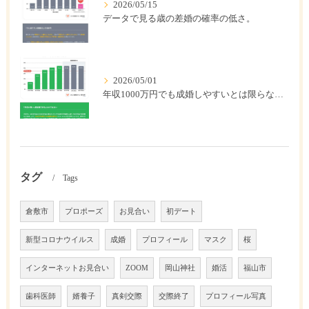
2026/05/15
データで見る歳の差婚の確率の低さ。
2026/05/01
年収1000万円でも成婚しやすいとは限らない? 「年収帯別の成婚率」のリアル
タグ
Tags
倉敷市
プロポーズ
お見合い
初デート
新型コロナウイルス
成婚
プロフィール
マスク
桜
インターネットお見合い
ZOOM
岡山神社
婚活
福山市
歯科医師
婿養子
真剣交際
交際終了
プロフィール写真